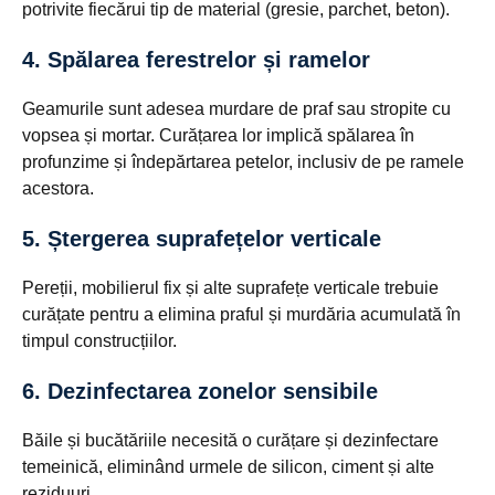
potrivite fiecărui tip de material (gresie, parchet, beton).
4. Spălarea ferestrelor și ramelor
Geamurile sunt adesea murdare de praf sau stropite cu
vopsea și mortar. Curățarea lor implică spălarea în
profunzime și îndepărtarea petelor, inclusiv de pe ramele
acestora.
5. Ștergerea suprafețelor verticale
Pereții, mobilierul fix și alte suprafețe verticale trebuie
curățate pentru a elimina praful și murdăria acumulată în
timpul construcțiilor.
6. Dezinfectarea zonelor sensibile
Băile și bucătăriile necesită o curățare și dezinfectare
temeinică, eliminând urmele de silicon, ciment și alte
reziduuri.